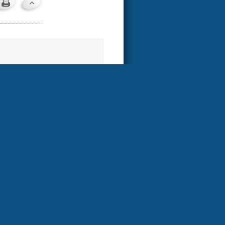
NC- und Frästeile
ber viele Herstellungstechniken
utomaten, kurvengesteuerte
C gesteuerte Maschinen, CNC
 sowie viele andere.
 Zulieferer für die meisten
he (z.B. Medizin, Automobil,
ftfahrt, Optik, Mess- und
d viele mehr) ist, sind wir
 wir der richtige Partner für Sie
LIFECOM NEUE MEDIEN
WWW.LIFECOM.CH